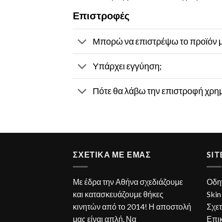
Επιστροφές
Μπορώ να επιστρέψω το προϊόν 
Υπάρχει εγγύηση;
Πότε θα λάβω την επιστροφή χρη
ΣΧΕΤΙΚΑ ΜΕ ΕΜΑΣ
SI
Με έδρα την Αθήνα σχεδιάζουμε
Οδη
και κατασκευάζουμε θήκες
Skin
κινητών από το 2014! Η αποστολή
Σχετ
μας είναι απλή. Να
Επι