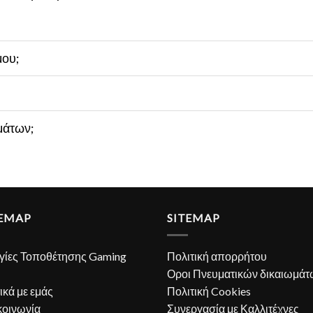
μου;
μάτων;
TEMAP
SITEMAP
γίες Τοποθέτησης Gaming
Πολιτική απορρήτου
Οροι Πνευματικών δικαιωμάτ
ικά με εμάς
Πολιτική Cookies
κοινωνία
Συνεργασία με Καλλιτέχνες