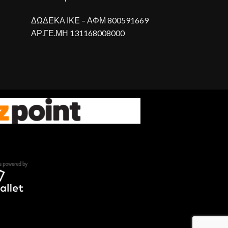
ΔΩΔΕΚΑ ΙΚΕ – ΑΦΜ 800591669
ΑΡ.ΓΕ.ΜΗ 131168008000