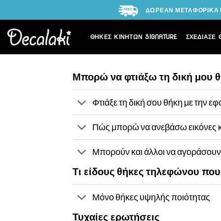
Skip
ΔΩΡΕΑΝ ΜΕΤΑΦΟΡΙΚΑ Γ
to
content
ΘΗΚΕΣ ΚΙΝΗΤΩΝ SIGNATURE
ΣΧΕΔΙΑΣΕ 
Μπορώ να φτιάξω τη δική μου θ
Φτιάξε τη δική σου θήκη με την 
Πώς μπορώ να ανεβάσω εικόνες κα
Μπορούν και άλλοι να αγοράσουν 
Τι είδους θήκες τηλεφώνου που
Μόνο θήκες υψηλής ποιότητας
Τυχαίες ερωτήσεις