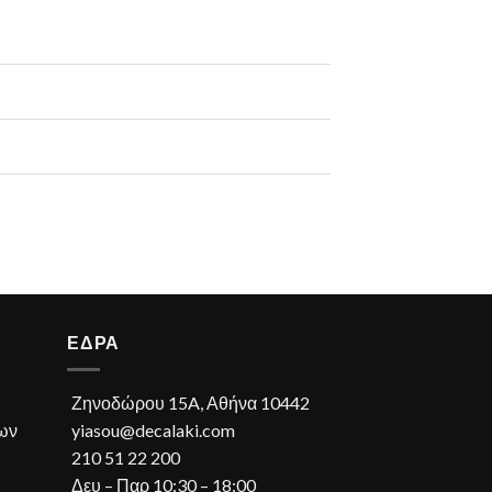
ΕΔΡΑ
Ζηνοδώρου 15A, Αθήνα 10442
ων
yiasou@decalaki.com
210 51 22 200
Δευ – Παρ 10:30 – 18:00