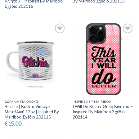
Κινητού – Inspired By Mairiboo
By Mairiboo Σχέδιο 202115
Σχέδιο 202116
Add to
Add to
Wishlist
Wishlist
ΔΩΡΆΚΙΑ ΓΙΑ ΌΛΟΥΣ
INSPIRED BY MAIRIBOO
Bitchie | Κούπα Vintage
I Will Do Better Θήκη Κινητού –
Μεταλλική 12oz | Inspired By
Inspired By Mairiboo Σχέδιο
Mairiboo Σχέδιο 202115
202114
€
15.00