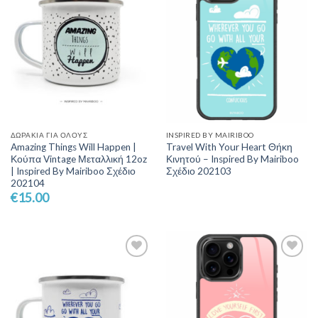
ΔΩΡΆΚΙΑ ΓΙΑ ΌΛΟΥΣ
INSPIRED BY MAIRIBOO
Amazing Things Will Happen |
Travel With Your Heart Θήκη
Κούπα Vintage Μεταλλική 12oz
Κινητού – Inspired By Mairiboo
| Inspired By Mairiboo Σχέδιο
Σχέδιο 202103
202104
€
15.00
Add to
Add to
Wishlist
Wishlist