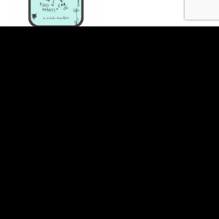
INSPIRED BY MAIRIBOO
Brainstorming Θήκη Κινητού –
Inspired By Mairiboo Σχέδιο
202101
ΣΧΕΤΙΚΑ ΜΕ ΕΜΑΣ
Με έδρα την Αθήνα σχεδιάζουμε και κατασκευάζουμε θήκες
κινητών από το 2014! Η αποστολή μας είναι απλή. Να
δημιουργήσουμε αξεσουάρ και προϊόντα με χαρακτήρα που
θα τραβάνε το βλέμμα!