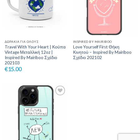
ΔΩΡΆΚΙΑ ΓΙΑ ΌΛΟΥΣ
INSPIRED BY MAIRIBOO
Travel With Your Heart | Κούπα
Love Yourself First Θήκη
Vintage Μεταλλική 12oz |
Κινητού – Inspired By Mairiboo
Inspired By Mairiboo Σχέδιο
Σχέδιο 202102
202103
€
15.00
Add to
Wishlist