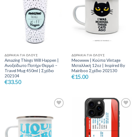
ΔΩΡΆΚΙΑ ΓΙΑ ΌΛΟΥΣ
ΔΩΡΆΚΙΑ ΓΙΑ ΌΛΟΥΣ
Amazing Things Will Happen |
Meowww | Κούπα Vintage
Ανοξείδωτο Ποτήρι Θερμό –
Μεταλλική 12oz | Inspired By
Travel Mug 450ml | Σχέδιο
Mairiboo Σχέδιο 202130
202104
€
15.00
€
33.50
Add to
Add to
Wishlist
Wishlist