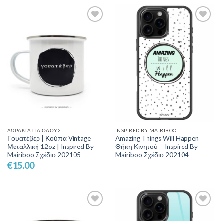
Add to
Add to
Wishlist
Wishlist
ΔΩΡΆΚΙΑ ΓΙΑ ΌΛΟΥΣ
INSPIRED BY MAIRIBOO
Γουατέβερ | Κούπα Vintage
Amazing Things Will Happen
Μεταλλική 12oz | Inspired By
Θήκη Κινητού – Inspired By
Mairiboo Σχέδιο 202105
Mairiboo Σχέδιο 202104
€
15.00
Add to
Add to
Wishlist
Wishlist