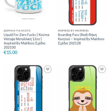
ΔΩΡΆΚΙΑ ΓΙΑ ΌΛΟΥΣ
INSPIRED BY MAIRIBOO
Liquid For Zero Fucks | Κούπα
Boarding Pass (Red) Θήκη
Vintage Μεταλλική 12oz |
Κινητού – Inspired By Mairiboo
Inspired By Mairiboo Σχέδιο
Σχέδιο 202128
202100
€
15.00
Add to
Add to
Wishlist
Wishlist