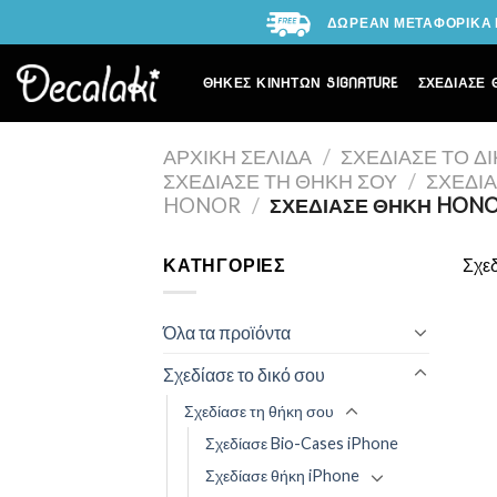
Skip
ΔΩΡΕΑΝ ΜΕΤΑΦΟΡΙΚΑ Γ
to
content
ΘΗΚΕΣ ΚΙΝΗΤΩΝ SIGNATURE
ΣΧΕΔΙΑΣΕ 
ΑΡΧΙΚΉ ΣΕΛΊΔΑ
/
ΣΧΕΔΊΑΣΕ ΤΟ Δ
ΣΧΕΔΊΑΣΕ ΤΗ ΘΉΚΗ ΣΟΥ
/
ΣΧΕΔΊ
HONOR
/
ΣΧΕΔΊΑΣΕ ΘΉΚΗ HONO
ΚΑΤΗΓΟΡΊΕΣ
Σχε
Όλα τα προϊόντα
Σχεδίασε το δικό σου
Σχεδίασε τη θήκη σου
Σχεδίασε Bio-Cases iPhone
Σχεδίασε θήκη iPhone