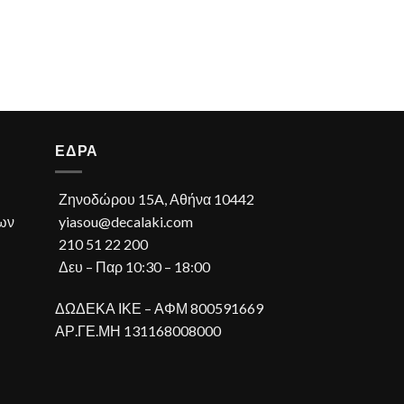
ΕΔΡΑ
Ζηνοδώρου 15A, Αθήνα 10442
ων
yiasou@decalaki.com
210 51 22 200
Δευ – Παρ 10:30 – 18:00
ΔΩΔΕΚΑ ΙΚΕ – ΑΦΜ 800591669
ΑΡ.ΓΕ.ΜΗ 131168008000