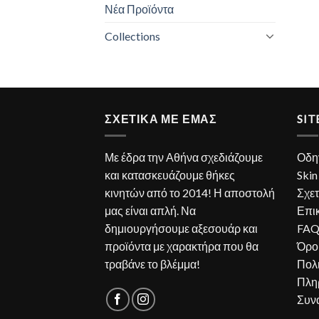
Νέα Προϊόντα
Collections
ΣΧΕΤΙΚΑ ΜΕ ΕΜΑΣ
SI
Με έδρα την Αθήνα σχεδιάζουμε
Οδη
και κατασκευάζουμε θήκες
Skin
κινητών από το 2014! Η αποστολή
Σχετ
μας είναι απλή. Να
Επι
δημιουργήσουμε αξεσουάρ και
FA
προϊόντα με χαρακτήρα που θα
Όρο
τραβάνε το βλέμμα!
Πολ
Πλη
Συν