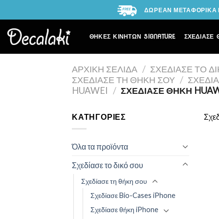
Skip
ΔΩΡΕΑΝ ΜΕΤΑΦΟΡΙΚΑ Γ
to
content
ΘΗΚΕΣ ΚΙΝΗΤΩΝ SIGNATURE
ΣΧΕΔΙΑΣΕ 
ΑΡΧΙΚΉ ΣΕΛΊΔΑ
/
ΣΧΕΔΊΑΣΕ ΤΟ Δ
ΣΧΕΔΊΑΣΕ ΤΗ ΘΉΚΗ ΣΟΥ
/
ΣΧΕΔΊ
HUAWEI
/
ΣΧΕΔΊΑΣΕ ΘΉΚΗ HUAWE
ΚΑΤΗΓΟΡΊΕΣ
Σχεδ
Όλα τα προϊόντα
Σχεδίασε το δικό σου
Σχεδίασε τη θήκη σου
Σχεδίασε Bio-Cases iPhone
Σχεδίασε θήκη iPhone