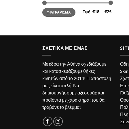
Τιμή:
€18
—
€25
ΦΙΛΤΡΆΡΙΣΜΑ
ΣΧΕΤΙΚΑ ΜΕ ΕΜΑΣ
SI
Με έδρα την Αθήνα σχεδιάζουμε
Οδη
και κατασκευάζουμε θήκες
Skin
κινητών από το 2014! Η αποστολή
Σχετ
μας είναι απλή. Να
Επι
δημιουργήσουμε αξεσουάρ και
FA
προϊόντα με χαρακτήρα που θα
Όρο
τραβάνε το βλέμμα!
Πολ
Πλη
Συν