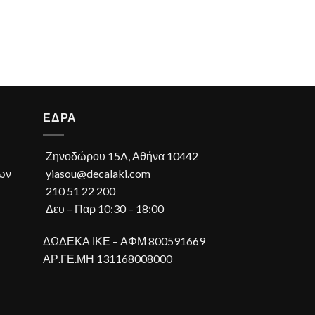
ΕΔΡΑ
Ζηνοδώρου 15A, Αθήνα 10442
ων
yiasou@decalaki.com
210 51 22 200
Δευ – Παρ 10:30 – 18:00
ΔΩΔΕΚΑ ΙΚΕ – ΑΦΜ 800591669
ΑΡ.ΓΕ.ΜΗ 131168008000