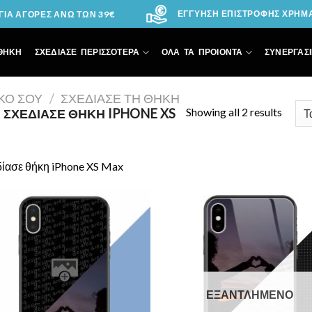
ΕΓΓΥΗΣΗ ΕΠΙΣΤΡΟΦΗΣ ΧΡΗΜΑΤ
ΙΑ ΑΓΟΡΕΣ ΑΝΩ ΤΩΝ 39€
ΘΗΚΗ
ΣΧΕΔΙΑΣΕ ΠΕΡΙΣΣΟΤΕΡΑ
ΟΛΑ ΤΑ ΠΡΟΙΟΝΤΑ
ΣΥΝΕΡΓΑΣΙ
ΙΚΌ ΣΟΥ
/
ΣΧΕΔΊΑΣΕ ΤΗ ΘΉΚΗ
Showing all 2 results
ΣΧΕΔΊΑΣΕ ΘΉΚΗ IPHONE XS
ίασε θήκη iPhone XS Max
Add to
Add
Wishlist
Wish
ΕΞΑΝΤΛΗΜΈΝΟ