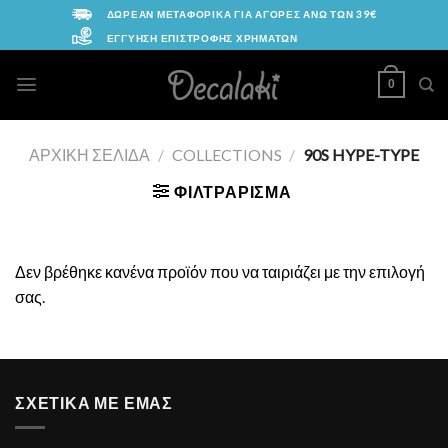
Skip
ΔΩΡΕΑΝ ΜΕΤΑΦΟΡΙΚΑ ΓΙΑ ΑΓΟΡΕΣ ΑΝΩ ΤΩΝ 39€
to
ΕΓΓΥΗΣΗ ΕΠΙΣΤΡΟΦΗΣ ΧΡΗΜΑΤΩΝ
content
0
ΑΡΧΙΚΉ ΣΕΛΊΔΑ
/
COLLECTIONS
/
90S HYPE-TYPE
ΦΙΛΤΡΆΡΙΣΜΑ
Δεν βρέθηκε κανένα προϊόν που να ταιριάζει με την επιλογή
σας.
ΣΧΕΤΙΚΑ ΜΕ ΕΜΑΣ