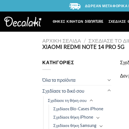
Skip
ΔΩΡΕΑΝ ΜΕΤΑΦΟΡΙΚΑ Γ
to
content
ΘΗΚΕΣ ΚΙΝΗΤΩΝ SIGNATURE
ΣΧΕΔΙΑΣΕ 
ΑΡΧΙΚΉ ΣΕΛΊΔΑ
/
ΣΧΕΔΊΑΣΕ ΤΟ Δ
XIAOMI REDMI NOTE 14 PRO 5G
ΚΑΤΗΓΟΡΊΕΣ
Σχεδ
Δεν 
Όλα τα προϊόντα
Σχεδίασε το δικό σου
Σχεδίασε τη θήκη σου
Σχεδίασε Bio-Cases iPhone
Σχεδίασε θήκη iPhone
Σχεδίασε θήκη Samsung