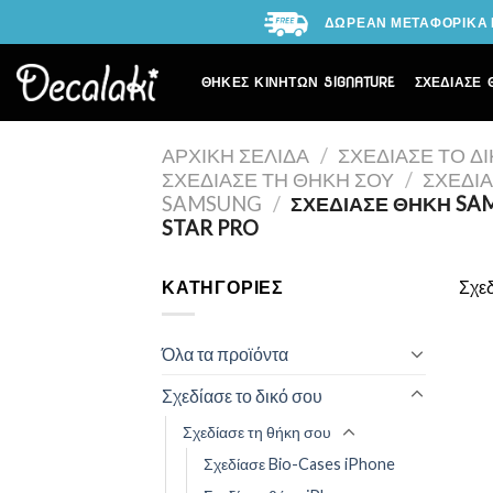
Skip
ΔΩΡΕΑΝ ΜΕΤΑΦΟΡΙΚΑ Γ
to
content
ΘΗΚΕΣ ΚΙΝΗΤΩΝ SIGNATURE
ΣΧΕΔΙΑΣΕ 
ΑΡΧΙΚΉ ΣΕΛΊΔΑ
/
ΣΧΕΔΊΑΣΕ ΤΟ Δ
ΣΧΕΔΊΑΣΕ ΤΗ ΘΉΚΗ ΣΟΥ
/
ΣΧΕΔΊ
SAMSUNG
/
ΣΧΕΔΊΑΣΕ ΘΉΚΗ SA
STAR PRO
ΚΑΤΗΓΟΡΊΕΣ
Σχεδ
Όλα τα προϊόντα
Σχεδίασε το δικό σου
Σχεδίασε τη θήκη σου
Σχεδίασε Bio-Cases iPhone