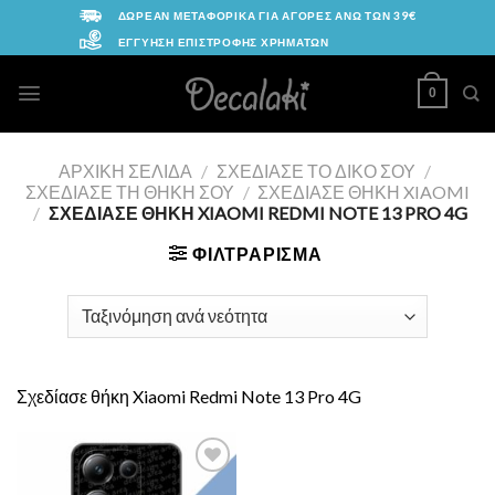
Skip
ΔΩΡΕΑΝ ΜΕΤΑΦΟΡΙΚΑ ΓΙΑ ΑΓΟΡΕΣ ΑΝΩ ΤΩΝ 39€
to
ΕΓΓΥΗΣΗ ΕΠΙΣΤΡΟΦΗΣ ΧΡΗΜΑΤΩΝ
content
0
ΑΡΧΙΚΉ ΣΕΛΊΔΑ
/
ΣΧΕΔΊΑΣΕ ΤΟ ΔΙΚΌ ΣΟΥ
/
ΣΧΕΔΊΑΣΕ ΤΗ ΘΉΚΗ ΣΟΥ
/
ΣΧΕΔΊΑΣΕ ΘΉΚΗ XIAOMI
/
ΣΧΕΔΊΑΣΕ ΘΉΚΗ XIAOMI REDMI NOTE 13 PRO 4G
ΦΙΛΤΡΆΡΙΣΜΑ
Σχεδίασε θήκη Xiaomi Redmi Note 13 Pro 4G
Add to