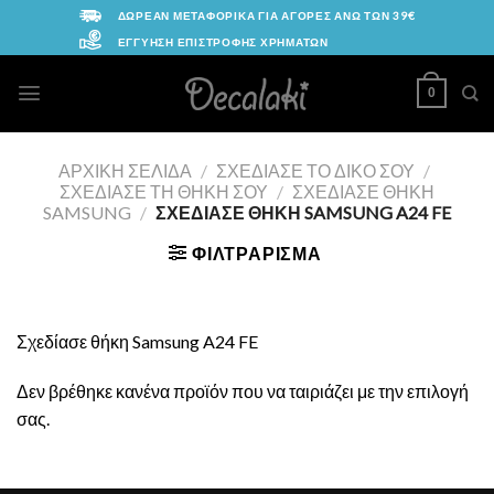
Skip
ΔΩΡΕΑΝ ΜΕΤΑΦΟΡΙΚΑ ΓΙΑ ΑΓΟΡΕΣ ΑΝΩ ΤΩΝ 39€
to
ΕΓΓΥΗΣΗ ΕΠΙΣΤΡΟΦΗΣ ΧΡΗΜΑΤΩΝ
content
0
ΑΡΧΙΚΉ ΣΕΛΊΔΑ
/
ΣΧΕΔΊΑΣΕ ΤΟ ΔΙΚΌ ΣΟΥ
/
ΣΧΕΔΊΑΣΕ ΤΗ ΘΉΚΗ ΣΟΥ
/
ΣΧΕΔΊΑΣΕ ΘΉΚΗ
SAMSUNG
/
ΣΧΕΔΊΑΣΕ ΘΉΚΗ SAMSUNG A24 FE
ΦΙΛΤΡΆΡΙΣΜΑ
Σχεδίασε θήκη Samsung A24 FE
Δεν βρέθηκε κανένα προϊόν που να ταιριάζει με την επιλογή
σας.