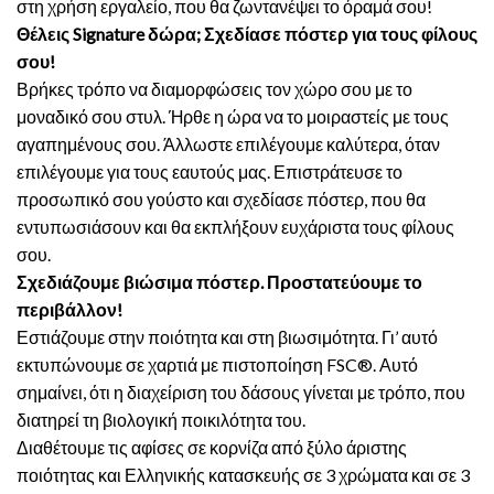
στη χρήση εργαλείο, που θα ζωντανέψει το όραμά σου!
Θέλεις Signature δώρα; Σχεδίασε πόστερ για τους φίλους
σου!
Βρήκες τρόπο να διαμορφώσεις τον χώρο σου με το
μοναδικό σου στυλ. Ήρθε η ώρα να το μοιραστείς με τους
αγαπημένους σου. Άλλωστε επιλέγουμε καλύτερα, όταν
επιλέγουμε για τους εαυτούς μας. Επιστράτευσε το
προσωπικό σου γούστο και σχεδίασε πόστερ, που θα
εντυπωσιάσουν και θα εκπλήξουν ευχάριστα τους φίλους
σου.
Σχεδιάζουμε βιώσιμα πόστερ. Προστατεύουμε το
περιβάλλον!
Εστιάζουμε στην ποιότητα και στη βιωσιμότητα. Γι’ αυτό
εκτυπώνουμε σε χαρτιά με πιστοποίηση FSC®. Αυτό
σημαίνει, ότι η διαχείριση του δάσους γίνεται με τρόπο, που
διατηρεί τη βιολογική ποικιλότητα του.
Διαθέτουμε τις αφίσες σε κορνίζα από ξύλο άριστης
ποιότητας και Ελληνικής κατασκευής σε 3 χρώματα και σε 3