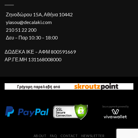
Ζηνοδώρου 15A, Αθήνα 10442
yiasou@decalaki.com
210 51 22 200
Δευ – Παρ 10:30 – 18:00
ΔΩΔΕΚΑ ΙΚΕ – ΑΦΜ 800591669
ΑΡ.ΓΕ.ΜΗ 131168008000
ABOUT
FAQ
CONTACT
NEWSLETTER