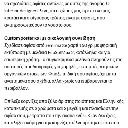
να σχεδιάσεις αφίσες αντάξιες με αυτές της αγοράς. Οι
interior designers λένε, ότι ο χώρος μας πρέπει να μας
κρατάει και ο σίγουρος τρόπος είναι με αφίσες, που
αντιπροσωπεύουν το γούστο σου.
Custom poster και με οικολογική συνείδηση
Σχεδίασε αφίσα από semi matte χαρτί 150 γρ. με ψηφιακή
εκτύπωση με μελάνια EcoSolMax 2, κατάλληλα και για
εσωτερική χρήση. Τα συγκεκριμένα μελάνια πληρούν τις πιο
αυστηρές προδιαγραφές για χαμηλές εκπομπές πτητικών
οργανικών στοιχείων. Φτιάξε τη δική σου αφίσα, όχι με τα
αγαπημένα σου σχέδια, αλλά χωρίς να επιβαρύνεται το
περιβάλλον.
Επίλεξε κορνίζες από ξύλο άριστης ποιότητας και Ελληνικής
κατασκευής σε 3 χρώματα και 3 μεγέθη και πλαισίωσε την
αφίσα σου, με τρόπο που την αναδεικνύει. Κι αν δεν έχεις
καταλήξει ακόμη για την κορνίζα, στέλνουμε την αφίσα που