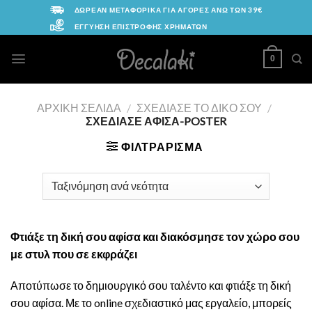
Skip
ΔΩΡΕΑΝ ΜΕΤΑΦΟΡΙΚΑ ΓΙΑ ΑΓΟΡΕΣ ΑΝΩ ΤΩΝ 39€
to
ΕΓΓΥΗΣΗ ΕΠΙΣΤΡΟΦΗΣ ΧΡΗΜΑΤΩΝ
content
0
ΑΡΧΙΚΉ ΣΕΛΊΔΑ
/
ΣΧΕΔΊΑΣΕ ΤΟ ΔΙΚΌ ΣΟΥ
/
ΣΧΕΔΊΑΣΕ ΑΦΊΣΑ-POSTER
ΦΙΛΤΡΆΡΙΣΜΑ
Φτιάξε τη δική σου αφίσα και διακόσμησε τον χώρο σου
με στυλ που σε εκφράζει
Αποτύπωσε το δημιουργικό σου ταλέντο και φτιάξε τη δική
σου αφίσα. Με το online σχεδιαστικό μας εργαλείο, μπορείς