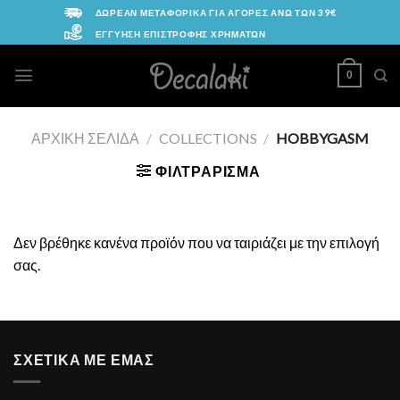
Skip
ΔΩΡΕΑΝ ΜΕΤΑΦΟΡΙΚΑ ΓΙΑ ΑΓΟΡΕΣ ΑΝΩ ΤΩΝ 39€
to
ΕΓΓΥΗΣΗ ΕΠΙΣΤΡΟΦΗΣ ΧΡΗΜΑΤΩΝ
content
0
ΑΡΧΙΚΉ ΣΕΛΊΔΑ
/
COLLECTIONS
/
HOBBYGASM
ΦΙΛΤΡΆΡΙΣΜΑ
Δεν βρέθηκε κανένα προϊόν που να ταιριάζει με την επιλογή
σας.
ΣΧΕΤΙΚΑ ΜΕ ΕΜΑΣ