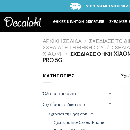
Skip
ΔΩΡΕΑΝ ΜΕΤΑΦΟΡΙΚΑ Γ
to
content
ΘΗΚΕΣ ΚΙΝΗΤΩΝ SIGNATURE
ΣΧΕΔΙΑΣΕ 
ΑΡΧΙΚΉ ΣΕΛΊΔΑ
/
ΣΧΕΔΊΑΣΕ ΤΟ Δ
ΣΧΕΔΊΑΣΕ ΤΗ ΘΉΚΗ ΣΟΥ
/
ΣΧΕΔΊ
XIAOMI
/
ΣΧΕΔΊΑΣΕ ΘΉΚΗ XIAO
PRO 5G
ΚΑΤΗΓΟΡΊΕΣ
Σχε
Όλα τα προϊόντα
Σχεδίασε το δικό σου
Σχεδίασε τη θήκη σου
Σχεδίασε Bio-Cases iPhone