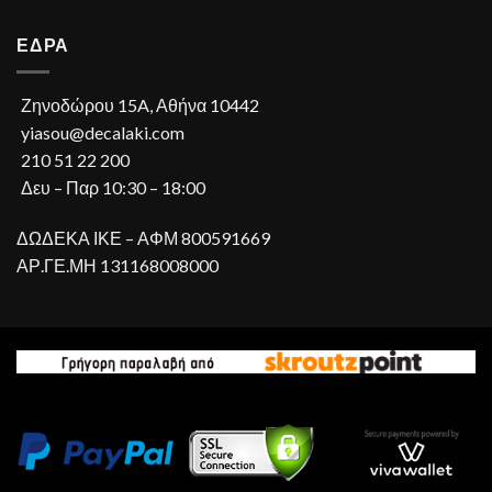
ΕΔΡΑ
Ζηνοδώρου 15A, Αθήνα 10442
yiasou@decalaki.com
210 51 22 200
Δευ – Παρ 10:30 – 18:00
ΔΩΔΕΚΑ ΙΚΕ – ΑΦΜ 800591669
ΑΡ.ΓΕ.ΜΗ 131168008000