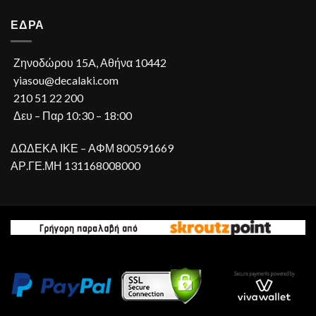
ΕΔΡΑ
Ζηνοδώρου 15A, Αθήνα 10442
yiasou@decalaki.com
210 51 22 200
Δευ – Παρ 10:30 – 18:00
ΔΩΔΕΚΑ ΙΚΕ – ΑΦΜ 800591669
ΑΡ.ΓΕ.ΜΗ 131168008000