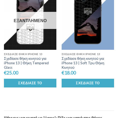
Wishlist
Wishlist
ΕΞΑΝΤΛΗΜΈΝΟ
ΣΧΕΔΊΑΣΕ ΘΉΚΗ IPHONE 13
ΣΧΕΔΊΑΣΕ ΘΉΚΗ IPHONE 13
Σχεδίασε θήκη κινητού για
Σχεδίασε θήκη κινητού για
iPhone 13 | Θήκη Tempered
iPhone 13 | Soft Tpu Θήκη
Glass
Κινητού
€
25.00
€
18.00
ΣΧΕΔΊΑΣΕ ΤΟ
ΣΧΕΔΊΑΣΕ ΤΟ
Ψάχνεις για κινητό με “ύφος”; Ρίξε μια ματιά στις θήκες