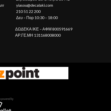
ων
yiasou@decalaki.com
210 51 22 200
Δευ – Παρ 10:30 – 18:00
ΔΩΔΕΚΑ ΙΚΕ – ΑΦΜ 800591669
ΑΡ.ΓΕ.ΜΗ 131168008000