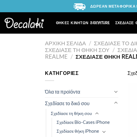
Skip
ΔΩΡΕΑΝ ΜΕΤΑΦΟΡΙΚΑ Γ
to
content
ΘΗΚΕΣ ΚΙΝΗΤΩΝ SIGNATURE
ΣΧΕΔΙΑΣΕ 
ΑΡΧΙΚΉ ΣΕΛΊΔΑ
/
ΣΧΕΔΊΑΣΕ ΤΟ Δ
ΣΧΕΔΊΑΣΕ ΤΗ ΘΉΚΗ ΣΟΥ
/
ΣΧΕΔΊ
REALME
/
ΣΧΕΔΊΑΣΕ ΘΉΚΗ REAL
ΚΑΤΗΓΟΡΊΕΣ
Σχε
Όλα τα προϊόντα
Σχεδίασε το δικό σου
Σχεδίασε τη θήκη σου
Σχεδίασε Bio-Cases iPhone
Σχεδίασε θήκη iPhone