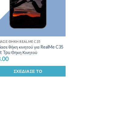
ΊΑΣΕ ΘΉΚΗ REALME C35
ίασε θήκη κινητού για RealMe C35
ft Tpu Θήκη Κινητού
.00
ΣΧΕΔΊΑΣΕ ΤΟ