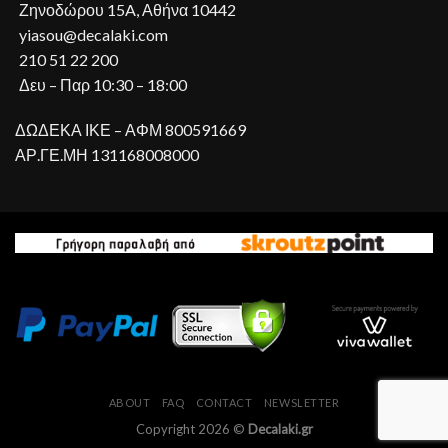
Ζηνοδώρου 15A, Αθήνα 10442
yiasou@decalaki.com
210 51 22 200
Δευ – Παρ 10:30 – 18:00
ΔΩΔΕΚΑ ΙΚΕ – ΑΦΜ 800591669
ΑΡ.ΓΕ.ΜΗ 131168008000
ABOUT
FAQ
CONTACT
NEWSLETTER
Copyright 2026 ©
Decalaki.gr