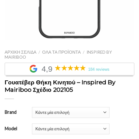
ΑΡΧΙΚΉ ΣΕΛΊΔΑ
/
ΌΛΑ ΤΑ ΠΡΟΪΌΝΤΑ
/
INSPIRED BY
MAIRIBOO
4,9
184 reviews
Γουατέβερ Θήκη Κινητού – Inspired By
Mairiboo Σχέδιο 202105
Brand
Model