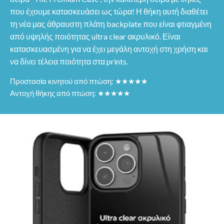
που έχουμε κατασκευάσει ως τώρα! Η θήκη αυτή διαθέτει
τη νέα μας άθραυστη πλάτη backplate που είναι φτιαγμένη
από υψηλής ποιότητας ultra clear ακρυλικό. Είναι
κατασκευασμένη για να έχει μεγάλη αντοχή στη χρήση και
να δίνει τέλεια ποιότητα στα prints.
Προστασία κινητού από πτώση: ★★★★★
Αντοχή θήκης από πτώση: ★★★★★