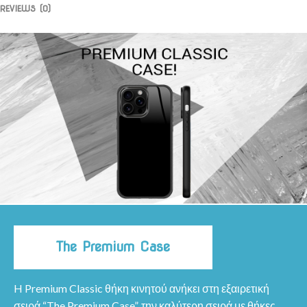
REVIEWS (0)
The Premium Case
H Premium Classic θήκη κινητού ανήκει στη εξαιρετική
σειρά “The Premium Case”, την καλύτερη σειρά με θήκες