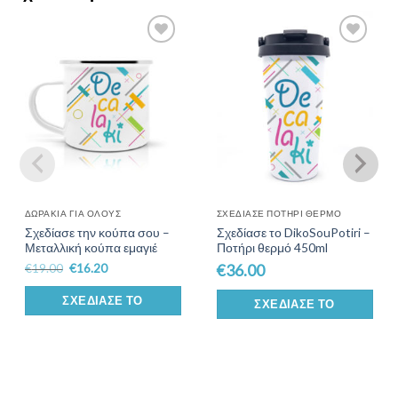
Add to
Add to
Wishlist
Wishlist
ΔΩΡΆΚΙΑ ΓΙΑ ΌΛΟΥΣ
ΣΧΕΔΊΑΣΕ ΠΟΤΉΡΙ ΘΕΡΜΌ
Σχεδίασε την κούπα σου –
Σχεδίασε το DikoSouPotiri –
Μεταλλική κούπα εμαγιέ
Ποτήρι θερμό 450ml
€
19.00
€
16.20
€
36.00
ΣΧΕΔΊΑΣΕ ΤΟ
ΣΧΕΔΊΑΣΕ ΤΟ