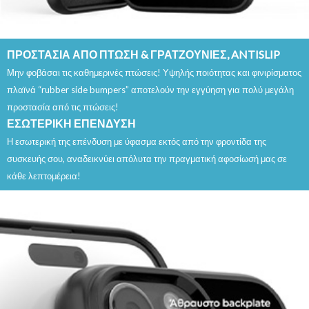
ΠΡΟΣΤΑΣΙΑ ΑΠΟ ΠΤΩΣΗ & ΓΡΑΤΖΟΥΝΙΕΣ, ANTISLIP
Μην φοβάσαι τις καθημερινές πτώσεις! Υψηλής ποιότητας και φινιρίσματος
πλαϊνά “rubber side bumpers” αποτελούν την εγγύηση για πολύ μεγάλη
προστασία από τις πτώσεις!
ΕΣΩΤΕΡΙΚΗ ΕΠΕΝΔΥΣΗ
Η εσωτερική της επένδυση με ύφασμα εκτός από την φροντίδα της
συσκευής σου, αναδεικνύει απόλυτα την πραγματική αφοσίωσή μας σε
κάθε λεπτομέρεια!