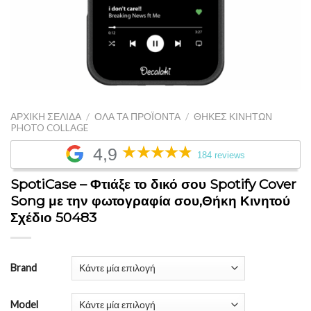
ΑΡΧΙΚΉ ΣΕΛΊΔΑ
/
ΌΛΑ ΤΑ ΠΡΟΪΌΝΤΑ
/
ΘΉΚΕΣ ΚΙΝΗΤΏΝ
PHOTO COLLAGE
4,9
184 reviews
SpotiCase – Φτιάξε το δικό σου Spotify Cover
Song με την φωτογραφία σου,Θήκη Κινητού
Σχέδιο 50483
Brand
Model