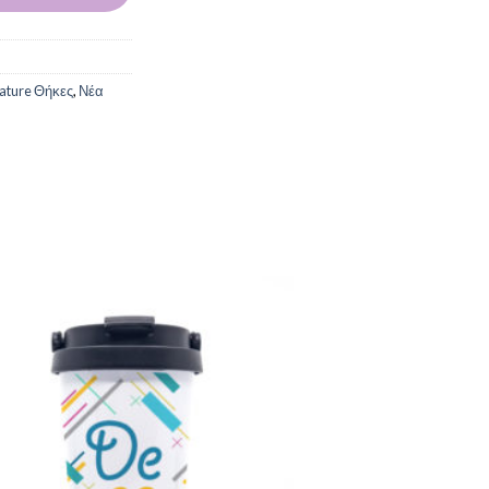
nature Θήκες
,
Νέα
Add to
Wishlist