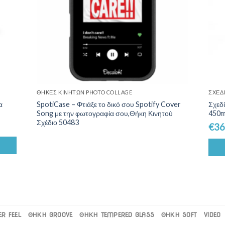
ΘΉΚΕΣ ΚΙΝΗΤΏΝ PHOTO COLLAGE
ΣΧΕΔ
α
SpotiCase – Φτιάξε το δικό σου Spotify Cover
Σχεδ
Song με την φωτογραφία σου,Θήκη Κινητού
450m
Σχέδιο 50483
€
36
R FEEL
ΘΗΚΗ GROOVE
ΘΗΚΗ TEMPERED GLASS
ΘΗΚΗ SOFT
VIDEO