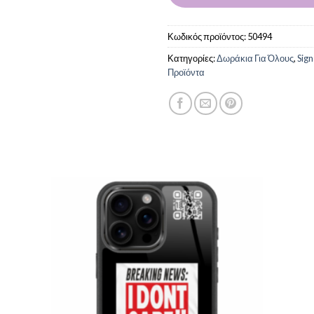
Κωδικός προϊόντος:
50494
Κατηγορίες:
Δωράκια Για Όλους
,
Sig
Προϊόντα
 to
Add to
list
Wishlist