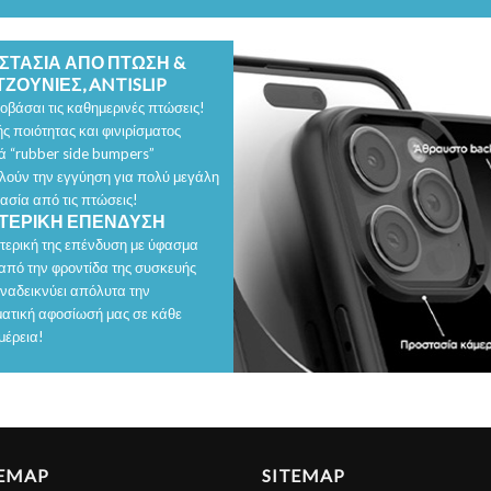
ΣΤΑΣΙΑ ΑΠΟ ΠΤΩΣΗ &
ΖΟΥΝΙΕΣ, ANTISLIP
οβάσαι τις καθημερινές πτώσεις!
ς ποιότητας και φινιρίσματος
ά “rubber side bumpers”
λούν την εγγύηση για πολύ μεγάλη
ασία από τις πτώσεις!
ΤΕΡΙΚΗ ΕΠΕΝΔΥΣΗ
τερική της επένδυση με ύφασμα
 από την φροντίδα της συσκευής
αναδεικνύει απόλυτα την
ατική αφοσίωσή μας σε κάθε
μέρεια!
TEMAP
SITEMAP