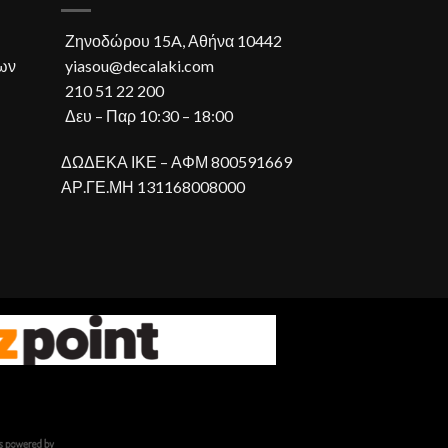
Ζηνοδώρου 15A, Αθήνα 10442
ων
yiasou@decalaki.com
210 51 22 200
Δευ – Παρ 10:30 – 18:00
ΔΩΔΕΚΑ ΙΚΕ – ΑΦΜ 800591669
ΑΡ.ΓΕ.ΜΗ 131168008000