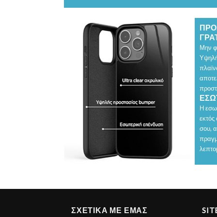
ΠΡΟ
ΓΡΑΤ
Μην φ
Υψηλή
πλαϊν
αποτε
προστ
ΕΣΩ
Η εσω
εκτός
σου, 
πραγμ
λεπτο
ΣΧΕΤΙΚΑ ΜΕ ΕΜΑΣ
SI