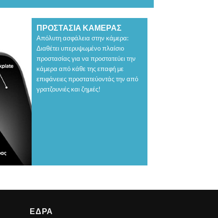
ΠΡΟΣΤΑΣΙΑ ΚΑΜΕΡΑΣ
Απόλυτη ασφάλεια στην κάμερα:
Διαθέτει υπερυψωμένο πλαίσιο
προστασίας για να προστατεύει την
κάμερα από κάθε της επαφή με
επιφάνειες προστατεύοντάς την από
γρατζουνιές και ζημιές!
ΕΔΡΑ