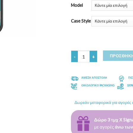
Model
Case Style
Ποσότητα
ΠΡΟΣΘΉΚΗ
ΑΜΕΣΗ ΑΠΟΣΤΟΛΗ
ΠΙ
ΟΙΚΟΛΟΓΙΚΟ PACKAGING
100
Δωρεάν μεταφορικά για αγορές
Δώρο 3 τμχ Χ Signa
με αγορές
άνω των