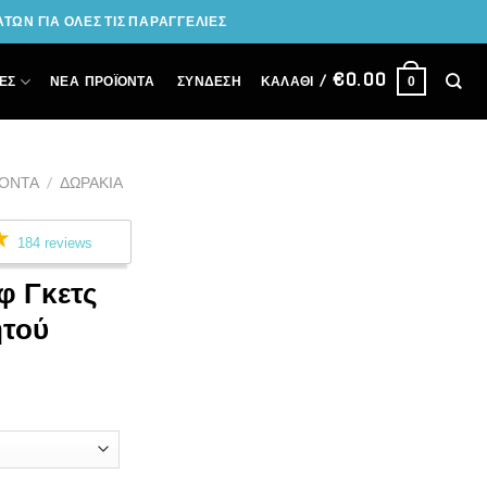
ΩΝ ΓΙΑ ΟΛΕΣ ΤΙΣ ΠΑΡΑΓΓΕΛΙΕΣ
€
0.00
ΣΎΝΔΕΣΗ
ΕΣ
ΝΕΑ ΠΡΟΪΟΝΤΑ
ΚΑΛΆΘΙ /
0
ΪΌΝΤΑ
/
ΔΩΡΆΚΙΑ
184 reviews
φ Γκετς
ητού