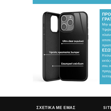
ΠΡΟ
ΓΡΑΤ
Μην φ
Υψηλή
πλαϊν
αποτε
προστ
ΕΣΩ
Η εσω
εκτός
σου, 
πραγμ
λεπτο
ΣΧΕΤΙΚΑ ΜΕ ΕΜΑΣ
SI