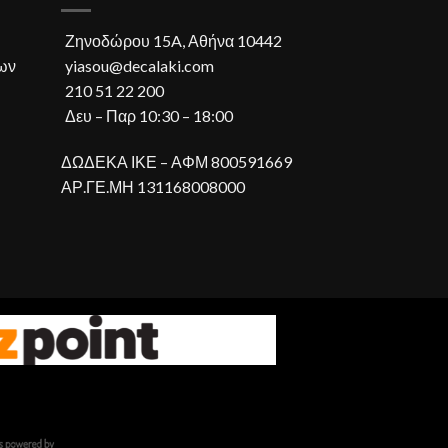
Ζηνοδώρου 15A, Αθήνα 10442
ων
yiasou@decalaki.com
210 51 22 200
Δευ – Παρ 10:30 – 18:00
ΔΩΔΕΚΑ ΙΚΕ – ΑΦΜ 800591669
ΑΡ.ΓΕ.ΜΗ 131168008000