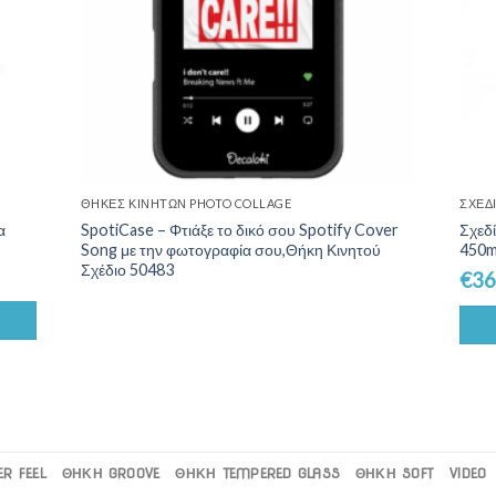
ΘΉΚΕΣ ΚΙΝΗΤΏΝ PHOTO COLLAGE
ΣΧΕΔ
α
SpotiCase – Φτιάξε το δικό σου Spotify Cover
Σχεδ
Song με την φωτογραφία σου,Θήκη Κινητού
450m
Σχέδιο 50483
€
36
R FEEL
ΘΗΚΗ GROOVE
ΘΗΚΗ TEMPERED GLASS
ΘΗΚΗ SOFT
VIDEO