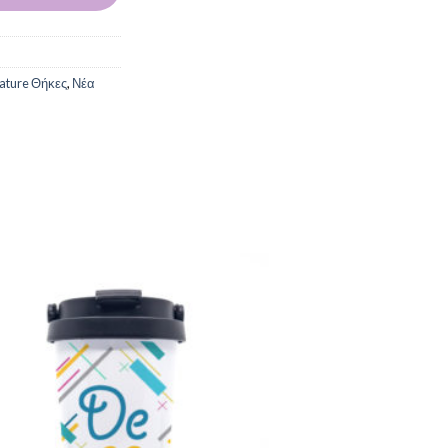
nature Θήκες
,
Νέα
Add to
Wishlist