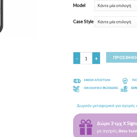
Model
Case Style
Ποσότητα
ΠΡΟΣΘΉΚΗ
ΑΜΕΣΗ ΑΠΟΣΤΟΛΗ
ΠΙ
ΟΙΚΟΛΟΓΙΚΟ PACKAGING
100
Δωρεάν μεταφορικά για αγορές
Δώρο 3 τμχ Χ Signa
με αγορές
άνω των