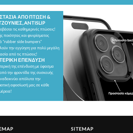
ΣΤΑΣΙΑ ΑΠΟ ΠΤΩΣΗ &
ΖΟΥΝΙΕΣ, ANTISLIP
οβάσαι τις καθημερινές πτώσεις!
ς ποιότητας και φινιρίσματος
ά “rubber side bumpers”
λούν την εγγύηση για πολύ μεγάλη
ασία από τις πτώσεις!
ΤΕΡΙΚΗ ΕΠΕΝΔΥΣΗ
τερική της επένδυση με ύφασμα
 από την φροντίδα της συσκευής
αναδεικνύει απόλυτα την
ατική αφοσίωσή μας σε κάθε
μέρεια!
TEMAP
SITEMAP