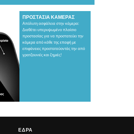
ΠΡΟΣΤΑΣΙΑ ΚΑΜΕΡΑΣ
Απόλυτη ασφάλεια στην κάμερα:
Διαθέτει υπερυψωμένο πλαίσιο
προστασίας για να προστατεύει την
κάμερα από κάθε της επαφή με
επιφάνειες προστατεύοντάς την από
γρατζουνιές και ζημιές!
ΕΔΡΑ