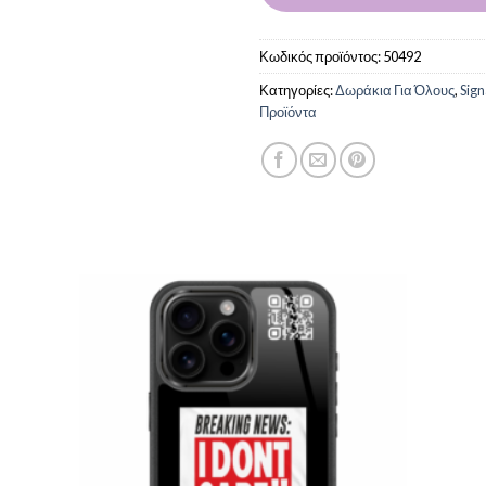
Κωδικός προϊόντος:
50492
Κατηγορίες:
Δωράκια Για Όλους
,
Sig
Προϊόντα
 to
Add to
list
Wishlist