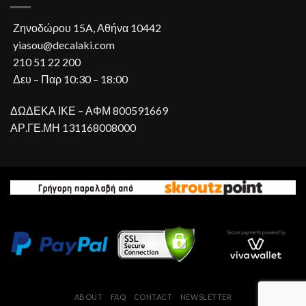
Ζηνοδώρου 15A, Αθήνα 10442
yiasou@decalaki.com
210 51 22 200
Δευ – Παρ 10:30 – 18:00
ΔΩΔΕΚΑ ΙΚΕ – ΑΦΜ 800591669
ΑΡ.ΓΕ.ΜΗ 131168008000
ABOUT
FAQ
CONTACT
NEWSLETTER