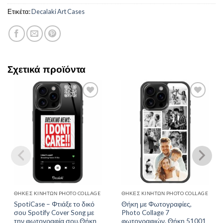
Ετικέτα:
Decalaki Art Cases
Σχετικά προϊόντα
Add to
Add to
Wishlist
Wishlist
ΘΉΚΕΣ ΚΙΝΗΤΏΝ PHOTO COLLAGE
ΘΉΚΕΣ ΚΙΝΗΤΏΝ PHOTO COLLAGE
SpotiCase – Φτιάξε το δικό
Θήκη με Φωτογραφίες,
σου Spotify Cover Song με
Photo Collage 7
την φωτογραφία σου,Θήκη
φωτογραφιών. Θήκη 51001