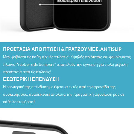
ΠΡΟΣΤΑΣΙΑ ΑΠΟ ΠΤΩΣΗ & ΓΡΑΤΖΟΥΝΙΕΣ, ANTISLIP
Μην φοβάσαι τις καθημερινές πτώσεις! Υψηλής ποιότητας και φινιρίσματος
πλαϊνά “rubber side bumpers” αποτελούν την εγγύηση για πολύ μεγάλη
προστασία από τις πτώσεις!
ΕΣΩΤΕΡΙΚΗ ΕΠΕΝΔΥΣΗ
Η εσωτερική της επένδυση με ύφασμα εκτός από την φροντίδα της
συσκευής σου, αναδεικνύει απόλυτα την πραγματική αφοσίωσή μας σε
κάθε λεπτομέρεια!