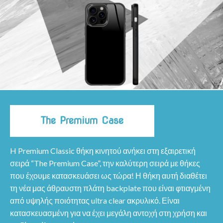
The Premium Case
H Premium Classic θήκη κινητού ανήκει στη εξαιρετική
σειρά “The Premium Case”, την καλύτερη σειρά με θήκες
που έχουμε κατασκευάσει ως τώρα! Η θήκη αυτή διαθέτει
τη νέα μας άθραυστη πλάτη backplate που είναι φτιαγμένη
από υψηλής ποιότητας ultra clear ακρυλικό. Είναι
κατασκευασμένη για να έχει μεγάλη αντοχή στη χρήση και