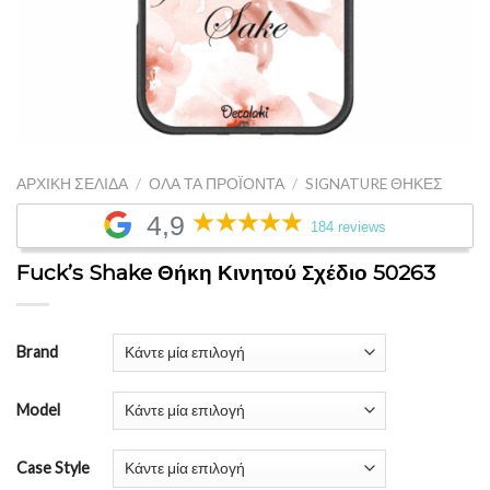
ΑΡΧΙΚΉ ΣΕΛΊΔΑ
/
ΌΛΑ ΤΑ ΠΡΟΪΌΝΤΑ
/
SIGNATURE ΘΉΚΕΣ
4,9
184 reviews
Fuck’s Shake Θήκη Κινητού Σχέδιο 50263
Brand
Model
Case Style