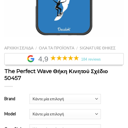
ΑΡΧΙΚΉ ΣΕΛΊΔΑ
/
ΌΛΑ ΤΑ ΠΡΟΪΌΝΤΑ
/
SIGNATURE ΘΉΚΕΣ
4,9
184 reviews
The Perfect Wave Θήκη Κινητού Σχέδιο
50457
Brand
Model