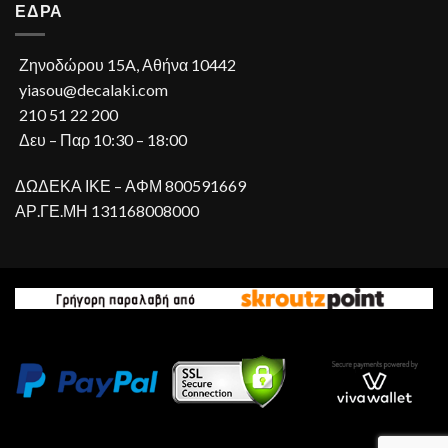
ΕΔΡΑ
Ζηνοδώρου 15A, Αθήνα 10442
yiasou@decalaki.com
210 51 22 200
Δευ – Παρ 10:30 – 18:00
ΔΩΔΕΚΑ ΙΚΕ – ΑΦΜ 800591669
ΑΡ.ΓΕ.ΜΗ 131168008000