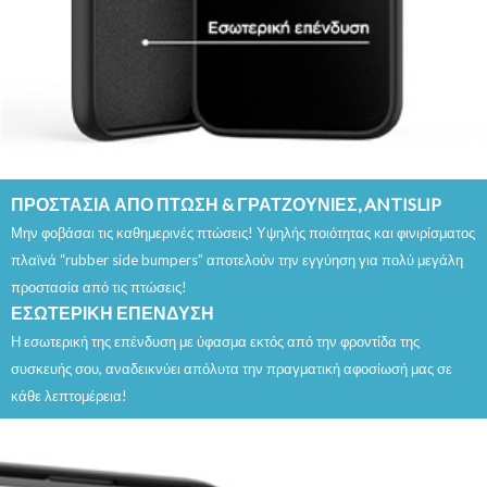
ΠΡΟΣΤΑΣΙΑ ΑΠΟ ΠΤΩΣΗ & ΓΡΑΤΖΟΥΝΙΕΣ, ANTISLIP
Μην φοβάσαι τις καθημερινές πτώσεις! Υψηλής ποιότητας και φινιρίσματος
πλαϊνά “rubber side bumpers” αποτελούν την εγγύηση για πολύ μεγάλη
προστασία από τις πτώσεις!
ΕΣΩΤΕΡΙΚΗ ΕΠΕΝΔΥΣΗ
Η εσωτερική της επένδυση με ύφασμα εκτός από την φροντίδα της
συσκευής σου, αναδεικνύει απόλυτα την πραγματική αφοσίωσή μας σε
κάθε λεπτομέρεια!