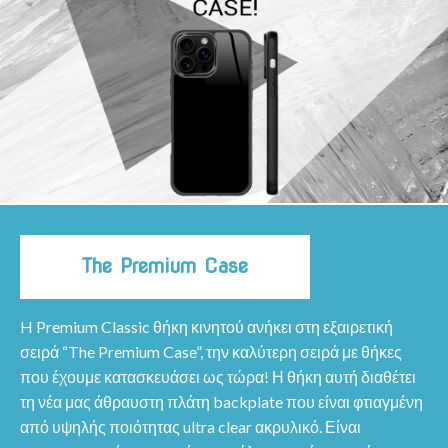
The Premium Case
H Premium Classic θήκη κινητού ανήκει στη εξαιρετική
σειρά “The Premium Case”, την καλύτερη σειρά με θήκες
που έχουμε κατασκευάσει ως τώρα! Η θήκη αυτή διαθέτει
τη νέα μας άθραυστη πλάτη backplate που είναι φτιαγμένη
από υψηλής ποιότητας ultra clear ακρυλικό. Είναι