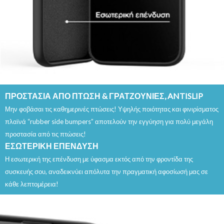
ΠΡΟΣΤΑΣΙΑ ΑΠΟ ΠΤΩΣΗ & ΓΡΑΤΖΟΥΝΙΕΣ, ANTISLIP
Μην φοβάσαι τις καθημερινές πτώσεις! Υψηλής ποιότητας και φινιρίσματος
πλαϊνά “rubber side bumpers” αποτελούν την εγγύηση για πολύ μεγάλη
προστασία από τις πτώσεις!
ΕΣΩΤΕΡΙΚΗ ΕΠΕΝΔΥΣΗ
Η εσωτερική της επένδυση με ύφασμα εκτός από την φροντίδα της
συσκευής σου, αναδεικνύει απόλυτα την πραγματική αφοσίωσή μας σε
κάθε λεπτομέρεια!