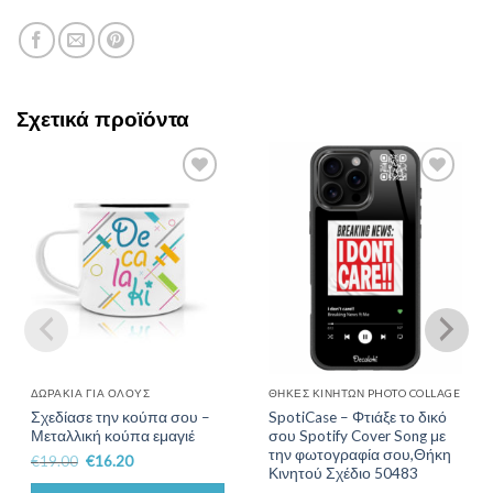
Σχετικά προϊόντα
Add to
Add to
Wishlist
Wishlist
ΔΩΡΆΚΙΑ ΓΙΑ ΌΛΟΥΣ
ΘΉΚΕΣ ΚΙΝΗΤΏΝ PHOTO COLLAGE
Σχεδίασε την κούπα σου –
SpotiCase – Φτιάξε το δικό
Μεταλλική κούπα εμαγιέ
σου Spotify Cover Song με
την φωτογραφία σου,Θήκη
€
19.00
€
16.20
Κινητού Σχέδιο 50483