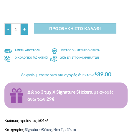
Ποσότητα
ΠΡΟΣΘΉΚΗ ΣΤΟ ΚΑΛΆΘΙ
ΑΜΕΣΗ ΑΠΟΣΤΟΛΗ
ΠΙΣΤΟΠΟΙΗΜΕΝΗ ΠΟΙΟΤΗΤΑ
ΟΙΚΟΛΟΓΙΚΟ PACKAGING
100% ΕΠΙΣΤΡΟΦΗ ΧΡΗΜΑΤΩΝ
€
39.00
Δωρεάν μεταφορικά για αγορές άνω των
Δώρο 3 τμχ Χ Signature Stickers,
με αγορές
άνω των 29€
Κωδικός προϊόντος:
50476
Κατηγορίες:
Signature Θήκες
,
Νέα Προϊόντα