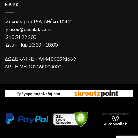
ΕΔΡΑ
Ζηνοδώρου 15A, Αθήνα 10442
yiasou@decalaki.com
210 51 22 200
Δευ – Παρ 10:30 – 18:00
ΔΩΔΕΚΑ ΙΚΕ – ΑΦΜ 800591669
ΑΡ.ΓΕ.ΜΗ 131168008000