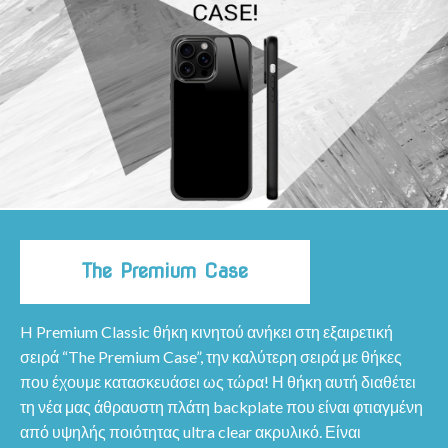
The Premium Case
H Premium Classic θήκη κινητού ανήκει στη εξαιρετική
σειρά “The Premium Case”, την καλύτερη σειρά με θήκες
που έχουμε κατασκευάσει ως τώρα! Η θήκη αυτή διαθέτει
τη νέα μας άθραυστη πλάτη backplate που είναι φτιαγμένη
από υψηλής ποιότητας ultra clear ακρυλικό. Είναι