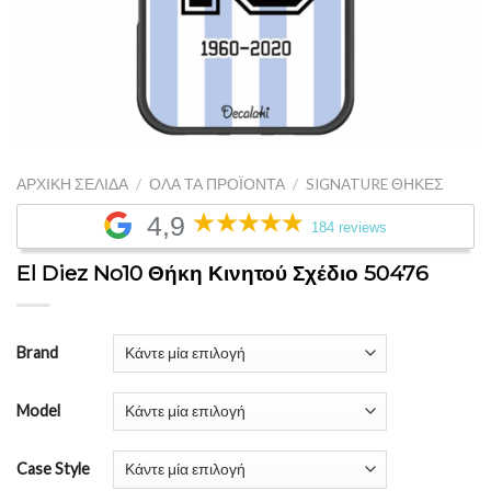
ΑΡΧΙΚΉ ΣΕΛΊΔΑ
/
ΌΛΑ ΤΑ ΠΡΟΪΌΝΤΑ
/
SIGNATURE ΘΉΚΕΣ
4,9
184 reviews
El Diez No10 Θήκη Κινητού Σχέδιο 50476
Brand
Model
Case Style