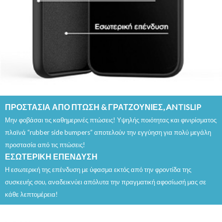
ΠΡΟΣΤΑΣΙΑ ΑΠΟ ΠΤΩΣΗ & ΓΡΑΤΖΟΥΝΙΕΣ, ANTISLIP
Μην φοβάσαι τις καθημερινές πτώσεις! Υψηλής ποιότητας και φινιρίσματος
πλαϊνά “rubber side bumpers” αποτελούν την εγγύηση για πολύ μεγάλη
προστασία από τις πτώσεις!
ΕΣΩΤΕΡΙΚΗ ΕΠΕΝΔΥΣΗ
Η εσωτερική της επένδυση με ύφασμα εκτός από την φροντίδα της
συσκευής σου, αναδεικνύει απόλυτα την πραγματική αφοσίωσή μας σε
κάθε λεπτομέρεια!