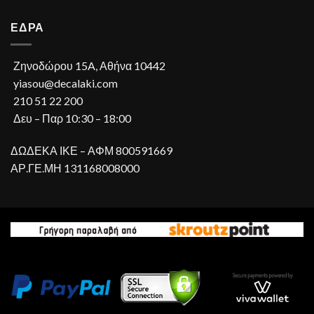
ΕΔΡΑ
Ζηνοδώρου 15A, Αθήνα 10442
yiasou@decalaki.com
210 51 22 200
Δευ – Παρ 10:30 – 18:00
ΔΩΔΕΚΑ ΙΚΕ – ΑΦΜ 800591669
ΑΡ.ΓΕ.ΜΗ 131168008000