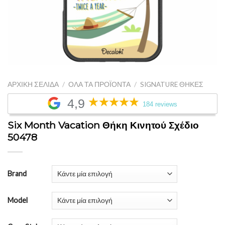
ΑΡΧΙΚΉ ΣΕΛΊΔΑ
/
ΌΛΑ ΤΑ ΠΡΟΪΌΝΤΑ
/
SIGNATURE ΘΉΚΕΣ
4,9
184 reviews
Six Month Vacation Θήκη Κινητού Σχέδιο
50478
Brand
Model