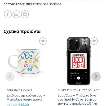
Κατηγορίες:
Signature Θήκες
,
Νέα Προϊόντα
Σχετικά προϊόντα
Add to
Add to
Wishlist
Wishlist
ΔΩΡΆΚΙΑ ΓΙΑ ΌΛΟΥΣ
ΘΉΚΕΣ ΚΙΝΗΤΏΝ PHOTO COLLAGE
Σχεδίασε την κούπα σου –
SpotiCase – Φτιάξε το δικό
Μεταλλική κούπα εμαγιέ
σου Spotify Cover Song με
την φωτογραφία σου,Θήκη
€
19.00
€
16.20