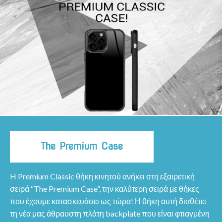
The Premium Case
H Premium Classic θήκη κινητού ανήκει στη εξαιρετική
σειρά “The Premium Case”, την καλύτερη σειρά με θήκες
που έχουμε κατασκευάσει ως τώρα! Η θήκη αυτή διαθέτει
τη νέα μας άθραυστη πλάτη backplate που είναι φτιαγμένη