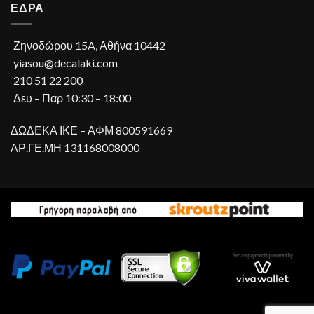
ΕΔΡΑ
Ζηνοδώρου 15A, Αθήνα 10442
yiasou@decalaki.com
210 51 22 200
Δευ – Παρ 10:30 – 18:00
ΔΩΔΕΚΑ ΙΚΕ – ΑΦΜ 800591669
ΑΡ.ΓΕ.ΜΗ 131168008000