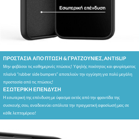
ΠΡΟΣΤΑΣΙΑ ΑΠΟ ΠΤΩΣΗ & ΓΡΑΤΖΟΥΝΙΕΣ, ANTISLIP
Μην φοβάσαι τις καθημερινές πτώσεις! Υψηλής ποιότητας και φινιρίσματος
πλαϊνά “rubber side bumpers” αποτελούν την εγγύηση για πολύ μεγάλη
προστασία από τις πτώσεις!
ΕΣΩΤΕΡΙΚΗ ΕΠΕΝΔΥΣΗ
Η εσωτερική της επένδυση με ύφασμα εκτός από την φροντίδα της
συσκευής σου, αναδεικνύει απόλυτα την πραγματική αφοσίωσή μας σε
κάθε λεπτομέρεια!