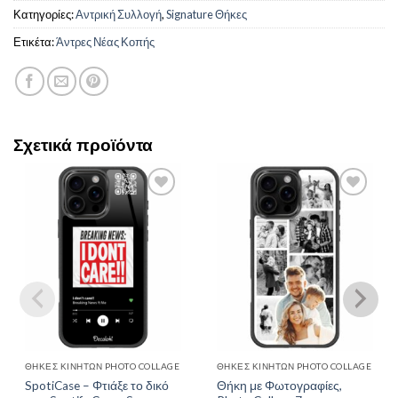
Κατηγορίες:
Αντρική Συλλογή
,
Signature Θήκες
Ετικέτα:
Άντρες Νέας Κοπής
Σχετικά προϊόντα
Add to
Add to
Wishlist
Wishlist
ΘΉΚΕΣ ΚΙΝΗΤΏΝ PHOTO COLLAGE
ΘΉΚΕΣ ΚΙΝΗΤΏΝ PHOTO COLLAGE
SpotiCase – Φτιάξε το δικό
Θήκη με Φωτογραφίες,