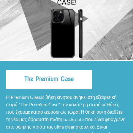
The Premium Case
H Premium Classic θήκη κινητού ανήκει στη εξαιρετική
σειρά “The Premium Case”, την καλύτερη σειρά με θήκες
που έχουμε κατασκευάσει ως τώρα! Η θήκη αυτή διαθέτει
τη νέα μας άθραυστη πλάτη backplate που είναι φτιαγμένη
από υψηλής ποιότητας ultra clear ακρυλικό. Είναι