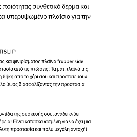
ς ποιότητας συνθετικό δέρμα και
ει υπερυψωμένο πλαίσιο για την
TISLIP
ς και φινιρίσματος πλαϊνά “rubber side
ασία από τις πτώσεις! Τα ματ πλαίνά της
η θήκη από το χέρι σου και προστατεύουν
άλο ύψος διασφαλίζοντας την προστασία
ντίδα της συσκευής σου, αναδεικνύει
εια! Είναι κατασκευασμένη για να έχει μια
όλυτη προστασία και πολύ μεγάλη αντοχή!