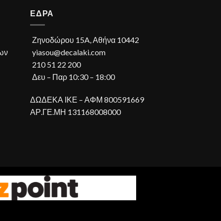
ΕΔΡΑ
Ζηνοδώρου 15A, Αθήνα 10442
ων
yiasou@decalaki.com
210 51 22 200
Δευ – Παρ 10:30 – 18:00
ΔΩΔΕΚΑ ΙΚΕ – ΑΦΜ 800591669
ΑΡ.ΓΕ.ΜΗ 131168008000