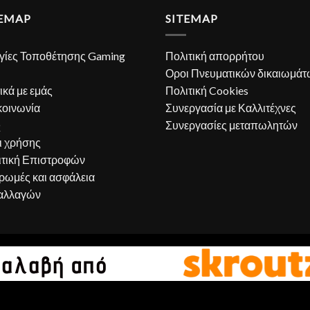
TEMAP
SITEMAP
γίες Τοποθέτησης Gaming
Πολιτική απορρήτου
Οροι Πνευματικών δικαιωμάτ
ικά με εμάς
Πολιτική Cookies
κοινωνία
Συνεργασία με Καλλιτέχνες
Q
Συνεργασίες μεταπωλητών
ι χρήσης
ιτική Επιστροφών
ρωμές και ασφάλεια
αλλαγών