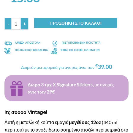
Ποσότητα
ΠΡΟΣΘΉΚΗ ΣΤΟ ΚΑΛΆΘΙ
ΑΜΕΣΗ ΑΠΟΣΤΟΛΗ
ΠΙΣΤΟΠΟΙΗΜΕΝΗ ΠΟΙΟΤΗΤΑ
ΟΙΚΟΛΟΓΙΚΟ PACKAGING
100% ΕΠΙΣΤΡΟΦΗ ΧΡΗΜΑΤΩΝ
€
39.00
Δωρεάν μεταφορικά για αγορές άνω των
Δώρο 3 τμχ Χ Signature Stickers,
με αγορές
άνω των 29€
Ιτς σοοοο Vintage!
Αυτή η μεταλλική κούπα εμαγιέ
μεγέθους 12oz
(340 ml
περίπου) με το ανοξείδωτο ασημένιο ατσάλι περιμετρικά στο