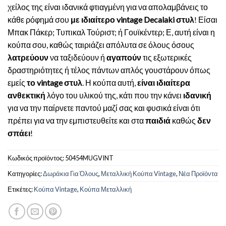
χείλος της είναι ιδανικά φτιαγμένη για να απολαμβάνεις το
κάθε ρόφημά σου
με ιδιαίτερο vintage Decalaki στυλ
! Είσαι
Μπακ Πάκερ; Τυπικαλ Τούριστ; ή Γουϊκέντερ; Ε, αυτή είναι η
κούπα σου, καθώς ταιριάζει απόλυτα σε όλους όσους
λατρεύουν
να ταξιδεύουν ή
αγαπούν
τις εξωτερικές
δραστηριότητες ή τέλος πάντων απλός γουστάρουν όπως
εμείς
το vintage στυλ
. Η κούπα αυτή,
είναι ιδιαίτερα
ανθεκτική
λόγο του υλικού της, κάτι που την κάνει
ιδανική
για να την παίρνετε παντού μαζί σας και φυσικά είναι ότι
πρέπει για να την εμπιστευθείτε και στα
παιδιά
καθώς
δεν
σπάει
!
Κωδικός προϊόντος:
50454MUGVINT
Κατηγορίες:
Δωράκια Για Όλους
,
Μεταλλική Κούπα Vintage
,
Νέα Προϊόντα
Ετικέτες:
Κούπα Vintage
,
Κούπα Μεταλλική