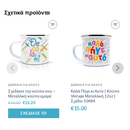
Σχετικά προϊόντα
Add to
Add to
Wishlist
Wishlist
ΔΩΡΆΚΙΑ ΓΙΑ ΌΛΟΥΣ
ΔΩΡΆΚΙΑ ΓΙΑ ΌΛΟΥΣ
Σχεδίασε την κούπα σου –
Καλά Πήγε κι Αυτό | Κούπα
Μεταλλική κούπα εμαγιέ
Vintage Μεταλλική 12oz |
Σχέδιο 50484
€
19.00
€
16.20
€
15.00
ΣΧΕΔΊΑΣΕ ΤΟ