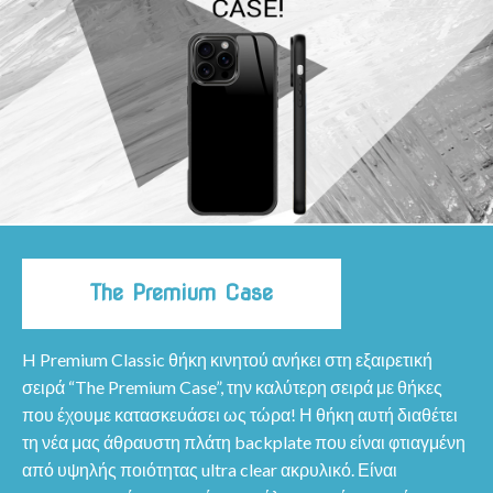
The Premium Case
H Premium Classic θήκη κινητού ανήκει στη εξαιρετική
σειρά “The Premium Case”, την καλύτερη σειρά με θήκες
που έχουμε κατασκευάσει ως τώρα! Η θήκη αυτή διαθέτει
τη νέα μας άθραυστη πλάτη backplate που είναι φτιαγμένη
από υψηλής ποιότητας ultra clear ακρυλικό. Είναι