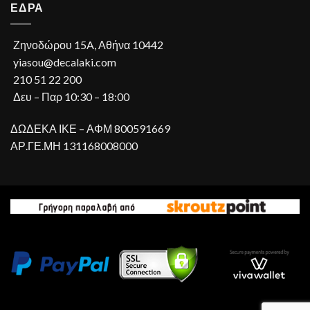
ΕΔΡΑ
Ζηνοδώρου 15A, Αθήνα 10442
yiasou@decalaki.com
210 51 22 200
Δευ – Παρ 10:30 – 18:00
ΔΩΔΕΚΑ ΙΚΕ – ΑΦΜ 800591669
ΑΡ.ΓΕ.ΜΗ 131168008000