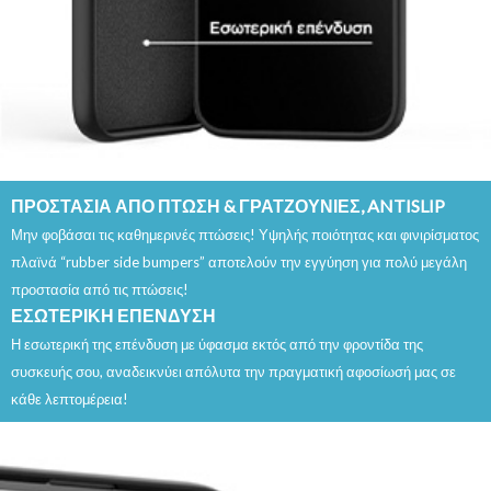
ΠΡΟΣΤΑΣΙΑ ΑΠΟ ΠΤΩΣΗ & ΓΡΑΤΖΟΥΝΙΕΣ, ANTISLIP
Μην φοβάσαι τις καθημερινές πτώσεις! Υψηλής ποιότητας και φινιρίσματος
πλαϊνά “rubber side bumpers” αποτελούν την εγγύηση για πολύ μεγάλη
προστασία από τις πτώσεις!
ΕΣΩΤΕΡΙΚΗ ΕΠΕΝΔΥΣΗ
Η εσωτερική της επένδυση με ύφασμα εκτός από την φροντίδα της
συσκευής σου, αναδεικνύει απόλυτα την πραγματική αφοσίωσή μας σε
κάθε λεπτομέρεια!