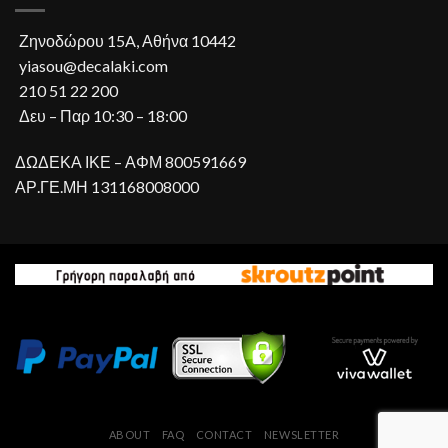
Ζηνοδώρου 15A, Αθήνα 10442
yiasou@decalaki.com
210 51 22 200
Δευ – Παρ 10:30 – 18:00
ΔΩΔΕΚΑ ΙΚΕ – ΑΦΜ 800591669
ΑΡ.ΓΕ.ΜΗ 131168008000
ABOUT
FAQ
CONTACT
NEWSLETTER