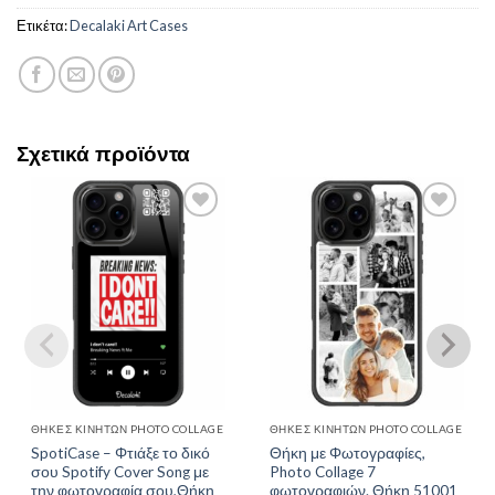
Ετικέτα:
Decalaki Art Cases
Σχετικά προϊόντα
Add to
Add to
Wishlist
Wishlist
ΘΉΚΕΣ ΚΙΝΗΤΏΝ PHOTO COLLAGE
ΘΉΚΕΣ ΚΙΝΗΤΏΝ PHOTO COLLAGE
SpotiCase – Φτιάξε το δικό
Θήκη με Φωτογραφίες,
σου Spotify Cover Song με
Photo Collage 7
την φωτογραφία σου,Θήκη
φωτογραφιών. Θήκη 51001