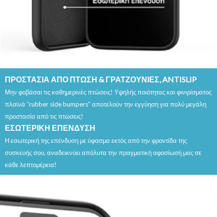
ΠΡΟΣΤΑΣΙΑ ΑΠΟ ΠΤΩΣΗ & ΓΡΑΤΖΟΥΝΙΕΣ, ANTISLIP
Μην φοβάσαι τις καθημερινές πτώσεις! Υψηλής ποιότητας και φινιρίσματος
πλαϊνά “rubber side bumpers” αποτελούν την εγγύηση για πολύ μεγάλη
προστασία από τις πτώσεις!
ΕΣΩΤΕΡΙΚΗ ΕΠΕΝΔΥΣΗ
Η εσωτερική της επένδυση με ύφασμα εκτός από την φροντίδα της
συσκευής σου, αναδεικνύει απόλυτα την πραγματική αφοσίωσή μας σε
κάθε λεπτομέρεια!