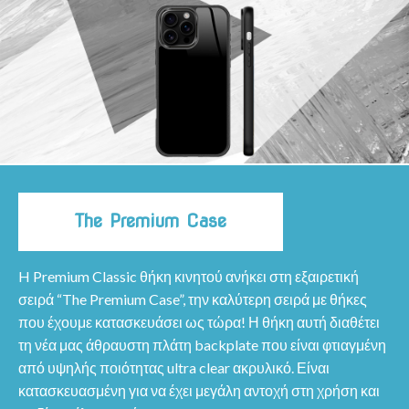
The Premium Case
H Premium Classic θήκη κινητού ανήκει στη εξαιρετική
σειρά “The Premium Case”, την καλύτερη σειρά με θήκες
που έχουμε κατασκευάσει ως τώρα! Η θήκη αυτή διαθέτει
τη νέα μας άθραυστη πλάτη backplate που είναι φτιαγμένη
από υψηλής ποιότητας ultra clear ακρυλικό. Είναι
κατασκευασμένη για να έχει μεγάλη αντοχή στη χρήση και