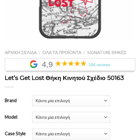
ΑΡΧΙΚΉ ΣΕΛΊΔΑ
/
ΌΛΑ ΤΑ ΠΡΟΪΌΝΤΑ
/
SIGNATURE ΘΉΚΕΣ
4,9
184 reviews
Let’s Get Lost Θήκη Κινητού Σχέδιο 50163
Brand
Model
Case Style