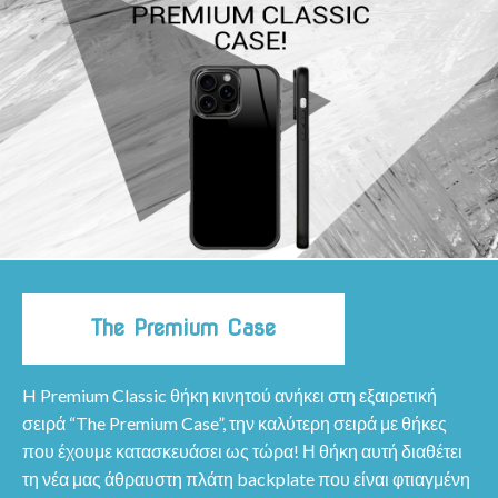
The Premium Case
H Premium Classic θήκη κινητού ανήκει στη εξαιρετική
σειρά “The Premium Case”, την καλύτερη σειρά με θήκες
που έχουμε κατασκευάσει ως τώρα! Η θήκη αυτή διαθέτει
τη νέα μας άθραυστη πλάτη backplate που είναι φτιαγμένη