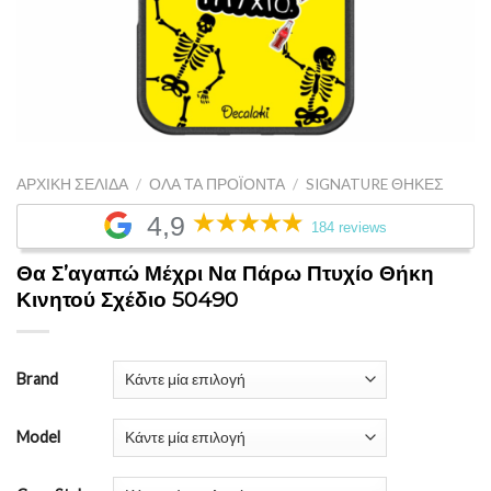
ΑΡΧΙΚΉ ΣΕΛΊΔΑ
/
ΌΛΑ ΤΑ ΠΡΟΪΌΝΤΑ
/
SIGNATURE ΘΉΚΕΣ
4,9
184 reviews
Θα Σ’αγαπώ Μέχρι Να Πάρω Πτυχίο Θήκη
Κινητού Σχέδιο 50490
Brand
Model