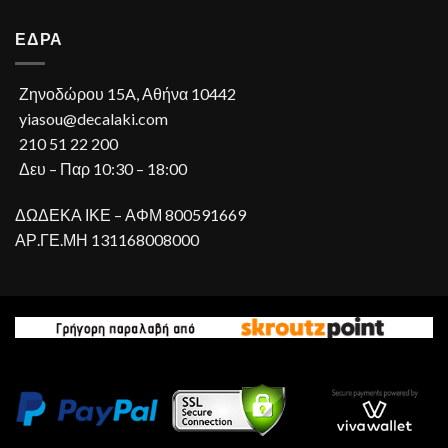
ΕΔΡΑ
Ζηνοδώρου 15A, Αθήνα 10442
yiasou@decalaki.com
210 51 22 200
Δευ – Παρ 10:30 – 18:00
ΔΩΔΕΚΑ ΙΚΕ – ΑΦΜ 800591669
ΑΡ.ΓΕ.ΜΗ 131168008000