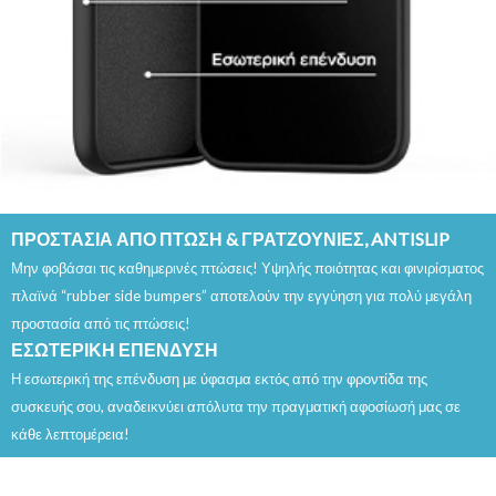
ΠΡΟΣΤΑΣΙΑ ΑΠΟ ΠΤΩΣΗ & ΓΡΑΤΖΟΥΝΙΕΣ, ANTISLIP
Μην φοβάσαι τις καθημερινές πτώσεις! Υψηλής ποιότητας και φινιρίσματος
πλαϊνά “rubber side bumpers” αποτελούν την εγγύηση για πολύ μεγάλη
προστασία από τις πτώσεις!
ΕΣΩΤΕΡΙΚΗ ΕΠΕΝΔΥΣΗ
Η εσωτερική της επένδυση με ύφασμα εκτός από την φροντίδα της
συσκευής σου, αναδεικνύει απόλυτα την πραγματική αφοσίωσή μας σε
κάθε λεπτομέρεια!