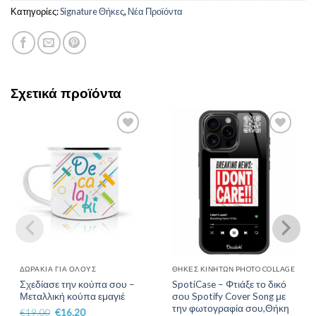
Κατηγορίες:
Signature Θήκες
,
Νέα Προϊόντα
Σχετικά προϊόντα
Add to
Add to
Wishlist
Wishlist
ΔΩΡΆΚΙΑ ΓΙΑ ΌΛΟΥΣ
ΘΉΚΕΣ ΚΙΝΗΤΏΝ PHOTO COLLAGE
Σχεδίασε την κούπα σου –
SpotiCase – Φτιάξε το δικό
Μεταλλική κούπα εμαγιέ
σου Spotify Cover Song με
την φωτογραφία σου,Θήκη
€
19.00
€
16.20