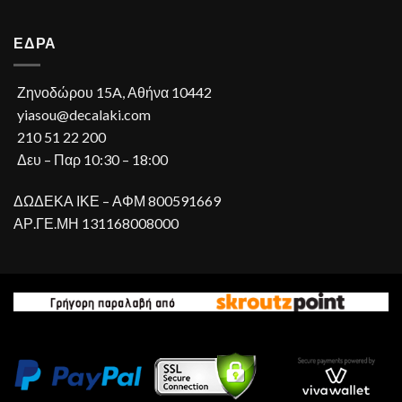
ΕΔΡΑ
Ζηνοδώρου 15A, Αθήνα 10442
yiasou@decalaki.com
210 51 22 200
Δευ – Παρ 10:30 – 18:00
ΔΩΔΕΚΑ ΙΚΕ – ΑΦΜ 800591669
ΑΡ.ΓΕ.ΜΗ 131168008000