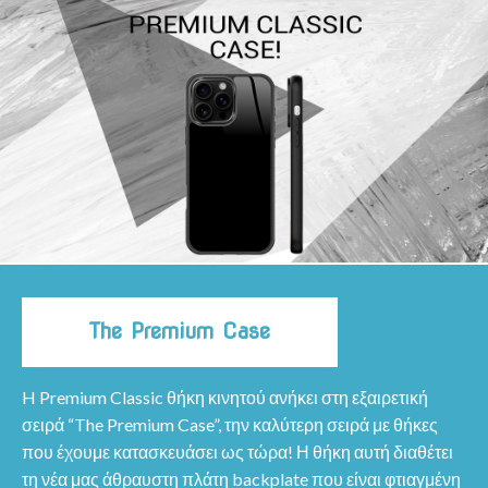
The Premium Case
H Premium Classic θήκη κινητού ανήκει στη εξαιρετική
σειρά “The Premium Case”, την καλύτερη σειρά με θήκες
που έχουμε κατασκευάσει ως τώρα! Η θήκη αυτή διαθέτει
τη νέα μας άθραυστη πλάτη backplate που είναι φτιαγμένη