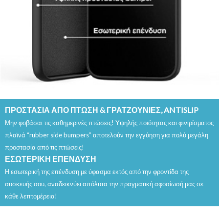
ΠΡΟΣΤΑΣΙΑ ΑΠΟ ΠΤΩΣΗ & ΓΡΑΤΖΟΥΝΙΕΣ, ANTISLIP
Μην φοβάσαι τις καθημερινές πτώσεις! Υψηλής ποιότητας και φινιρίσματος
πλαϊνά “rubber side bumpers” αποτελούν την εγγύηση για πολύ μεγάλη
προστασία από τις πτώσεις!
ΕΣΩΤΕΡΙΚΗ ΕΠΕΝΔΥΣΗ
Η εσωτερική της επένδυση με ύφασμα εκτός από την φροντίδα της
συσκευής σου, αναδεικνύει απόλυτα την πραγματική αφοσίωσή μας σε
κάθε λεπτομέρεια!