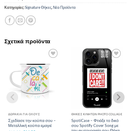
Κατηγορίες:
Signature Θήκες
,
Νέα Προϊόντα
Σχετικά προϊόντα
Add to
Add to
Wishlist
Wishlist
ΔΩΡΆΚΙΑ ΓΙΑ ΌΛΟΥΣ
ΘΉΚΕΣ ΚΙΝΗΤΏΝ PHOTO COLLAGE
Σχεδίασε την κούπα σου –
SpotiCase – Φτιάξε το δικό
Μεταλλική κούπα εμαγιέ
σου Spotify Cover Song με
την φωτογραφία σου,Θήκη