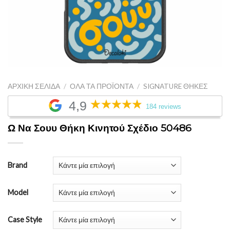
ΑΡΧΙΚΉ ΣΕΛΊΔΑ
/
ΌΛΑ ΤΑ ΠΡΟΪΌΝΤΑ
/
SIGNATURE ΘΉΚΕΣ
4,9
184 reviews
Ω Να Σουυ Θήκη Κινητού Σχέδιο 50486
Brand
Model
Case Style