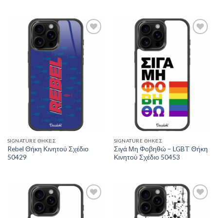
Βαθμολογήθηκε
με
5.00
από 5
Add to
Add to
Wishlist
Wishlist
SIGNATURE ΘΉΚΕΣ
SIGNATURE ΘΉΚΕΣ
Rebel Θήκη Κινητού Σχέδιο
Σιγά Μη Φοβηθώ – LGBT Θήκη
50429
Κινητού Σχέδιο 50453
Add to
Add to
Wishlist
Wishlist