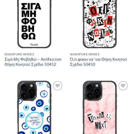
SIGNATURE ΘΉΚΕΣ
SIGNATURE ΘΉΚΕΣ
Σιγά Μη Φοβηθώ – Antifascism
Ό,τι φακιν να ‘ναι Θήκη Κινητού
Θήκη Κινητού Σχέδιο 50452
Σχέδιο 50450
Add to
Add to
Wishlist
Wishlist