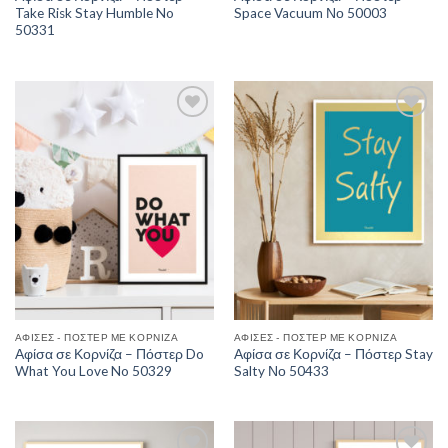
Take Risk Stay Humble No
Space Vacuum Νο 50003
50331
Add to
Add to
Wishlist
Wishlist
ΑΦΊΣΕΣ - ΠΌΣΤΕΡ ΜΕ ΚΟΡΝΊΖΑ
ΑΦΊΣΕΣ - ΠΌΣΤΕΡ ΜΕ ΚΟΡΝΊΖΑ
Αφίσα σε Κορνίζα – Πόστερ Do
Αφίσα σε Κορνίζα – Πόστερ Stay
What You Love No 50329
Salty Νο 50433