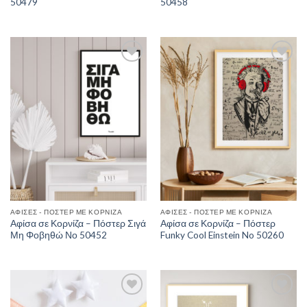
50479
50458
Add to
Add to
Wishlist
Wishlist
ΑΦΊΣΕΣ - ΠΌΣΤΕΡ ΜΕ ΚΟΡΝΊΖΑ
ΑΦΊΣΕΣ - ΠΌΣΤΕΡ ΜΕ ΚΟΡΝΊΖΑ
Αφίσα σε Κορνίζα – Πόστερ Σιγά
Αφίσα σε Κορνίζα – Πόστερ
Μη Φοβηθώ Νο 50452
Funky Cool Einstein No 50260
Add to
Add to